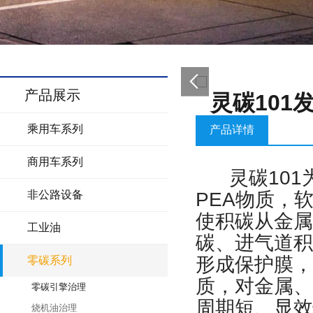
产品展示
灵碳10
乘用车系列
产品详情
商用车系列
灵碳101
PEA物质，
非公路设备
使积碳从金属
工业油
碳、进气道积
形成保护膜，
零碳系列
质，对金属、
零碳引擎治理
周期短、显效
烧机油治理