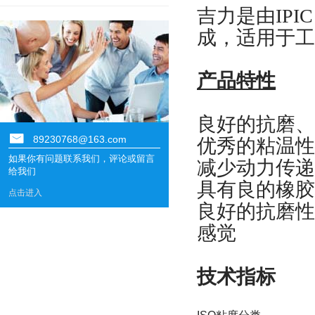
吉力是由
IPI
成，适用于工
产品特性
良好的抗磨、
89230768@163.com
优秀的粘温性
如果你有问题联系我们，评论或留言
减少动力传递
给我们
具有良的橡胶
点击进入
良好的抗磨性
感觉
技术指标