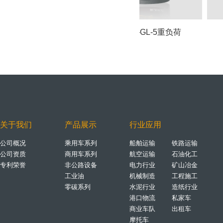
吉霸——GL-5重负荷
中负荷工业齿轮油L
关于我们
产品展示
行业应用
公司概况
乘用车系列
船舶运输
铁路运输
公司资质
商用车系列
航空运输
石油化工
专利荣誉
非公路设备
电力行业
矿山冶金
工业油
机械制造
工程施工
零碳系列
水泥行业
造纸行业
港口物流
私家车
商业车队
出租车
摩托车